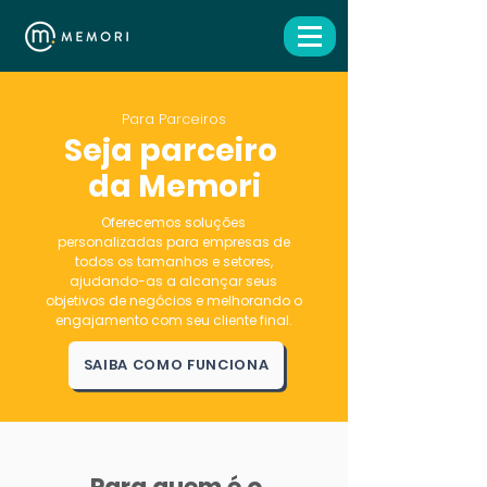
Para Parceiros
Seja parceiro
da Memori
Oferecemos soluções
personalizadas
para empresas de
todos os tamanhos e setores,
ajudando-as a alcançar seus
objetivos de negócios e melhorando o
engajamento com seu cliente final.
SAIBA COMO FUNCIONA