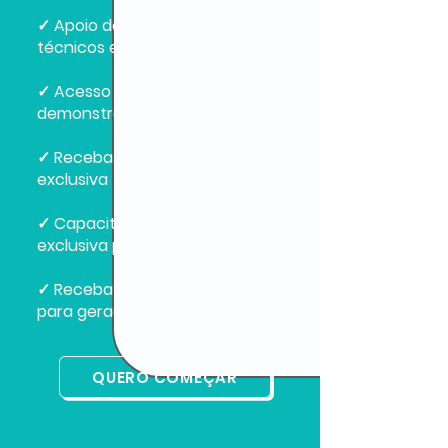
✓ Apoio de especialistas
técnicos e comerciais
✓ Acesso ao ambiente de
demonstração e materiais
✓ Receba uma Landing Page
exclusiva
✓ Capacitação comercial
exclusiva para a empresa
✓ Receba apoio do marketing
para geração de demanda
QUERO COMEÇAR