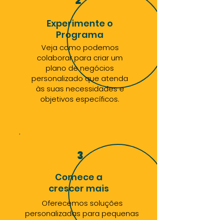
2
Experimente o
Programa
Veja como podemos
colaborar para criar um
plano de negócios
personalizado que atenda
às suas necessidades e
objetivos específicos.
3
Comece a
crescer mais
Oferecemos soluções
personalizadas para pequenas