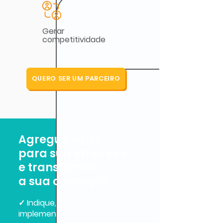
Gerar
competitividade
QUERO SER UM PARCEIRO
Agregue valor
para sua empresa
e transforme
a sua operação
✓ Indique, revenda ou
implemente nossa solução