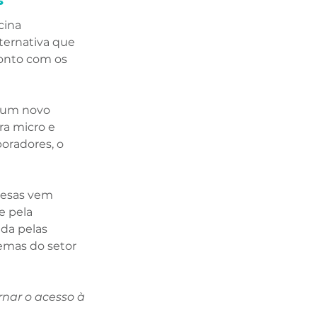
 
cina 
ternativa que 
onto com os 
 um novo 
ra micro e 
oradores, o 
resas vem 
e pela 
da pelas 
emas do setor 
nar o acesso à 