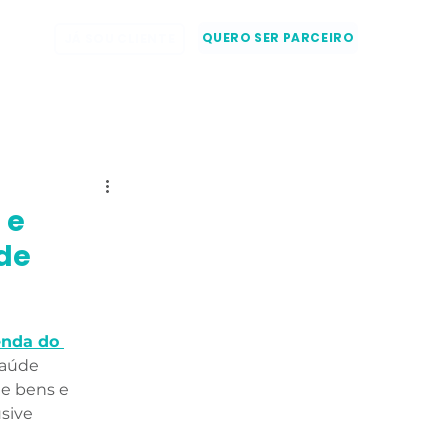
og
QUERO SER PARCEIRO
JÁ SOU CLIENTE
 e
de
enda do 
saúde 
e bens e 
sive 