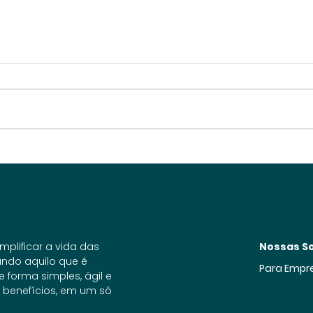
Plano de benefícios
contribui para o bem-
estar corporativo
mplificar a vida das
Nossas S
ndo aquilo que é
Para Empr
forma simples, ágil e
 benefícios, em um só