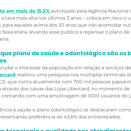
ste em mais de 15,5%
autorizado pela Agência Nacional
a taxa mais alta nos últimos 3 anos – coloca em risco o 
l, para aqueles acima dos 50 anos que irão acomodar ou
 faixa etária, levando esse público a repensar o plano de 
ira. 
 que plano de saúde e odontológico são os b
os 
tudar o interesse da população em relação a serviços d
ercard 
realizou uma pesquisa nos múltiplos terminais d
CE, que conta atualmente com 700 mil pessoas passantes
da através dos caixas das Lojas Libercard, no momento de
e, contando com uma amostragem de 1000 usuários do Li
tência à saúde e plano odontológico se destacaram como
resentando preferência de 43,6% dos entrevistados. 