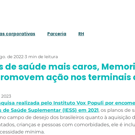
Para Parceiros
Para Empresas
Para você
Bl
ias corporativas
Parceria
RH
go. de 2022
3 min de leitura
 de saúde mais caros, Memori
promovem ação nos terminais 
e 2023
quisa realizada pelo Instituto Vox Populi por encom
os de Saúde Suplementar (IESS) em 2021
, os planos de 
no campo de desejo dos brasileiros quanto à aquisição d
ntados, crianças e pessoas com comorbidades, ele é inclu
cessidade mínima. 