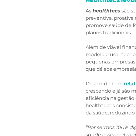
Healthtecs leva
As 
healthtecs
 são s
preventiva, proativa
promove saúde de for
planos tradicionais. 
Além de viável fina
modelo e usar tecnol
pequenas empresas q
que dá aos empresári
De acordo com 
rela
crescendo e já são m
eficiência na gestão
healthtechs consiste
da saúde, reduzindo 
“Por sermos 100% dig
saúde essencial mai