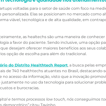
m tecnologia e qualidade nos atendimentos
tartups voltadas para o setor de saúde com foco na medi
 e personalizada. Elas se posicionam no mercado como al
ma viável, tecnológica e de alta qualidade, em contrap
nceiramente, as healtechs são uma maneira de conhecer
ogia a favor do paciente. Sendo inclusive, uma opção pa
ue desejam oferecer maiores benefícios aos seus colab
os opção de escolha para além do tradicional. 
tório do Distrito Healthtech Report
, a busca pelas emp
ais de 740 healthtechs atuantes no Brasil, destacando-s
 e no acesso da informação, visto que a inovação promovi
 justamente no uso da tecnologia para solucionar probl
custos e burocracias. 
ital e termos processos low touch, nós conseguimos tor
s democrático”
 citou Tavinho. 