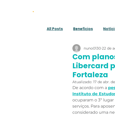
Home
All Posts
Benefícios
Notíc
nuno0130
22 de a
Com planos
Libercard 
Fortaleza
Atualizado:
17 de abr. d
De acordo com a 
pes
Instituto de Estud
ocuparam o 3º lugar 
serviços. Para apose
considerado uma ne