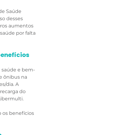
 de Saúde 
uso desses 
tros aumentos 
saúde por falta 
enefícios 
e saúde e bem-
e ônibus na 
/dia. A 
 recarga do 
bermulti. 
 os benefícios 