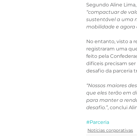
Segundo Aline Lima,
“compactuar de val
sustentável a uma m
mobilidade e agora à
No entanto, visto a r
registraram uma qu
feito pela Confedera
difíceis precisam ser
desafio da parceria t
“Nossos maiores des
que eles terão em d
para manter a renda,
desafio.”
, conclui Ali
#Parceria
Notícias corporativas