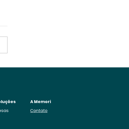
oluções
A Memori
esas
Contato