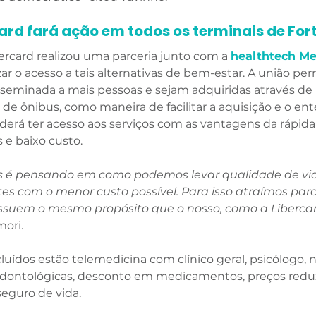
ard fará ação em todos os terminais de Fort
ercard realizou uma parceria junto com a 
healthtech M
ar o acesso a tais alternativas de bem-estar. A união per
sseminada a mais pessoas e sejam adquiridas através de p
s de ônibus, como maneira de facilitar a aquisição e o e
oderá ter acesso aos serviços com as vantagens da rápida
 e baixo custo. 
s é pensando em como podemos levar qualidade de vid
tes com o menor custo possível. Para isso atraímos parc
ssuem o mesmo propósito que o nosso, como a Liberca
ori. 
cluídos estão telemedicina com clínico geral, psicólogo, n
 odontológicas, desconto em medicamentos, preços redu
seguro de vida. 