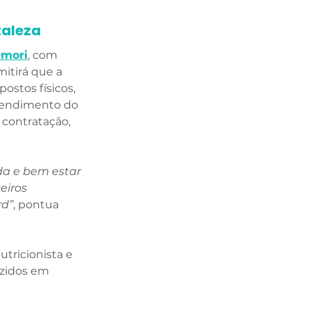
aleza 
emori
, com 
mitirá que a 
ostos físicos, 
ntendimento do 
 contratação, 
a e bem estar 
eiros 
rd”
, pontua 
utricionista e 
zidos em 