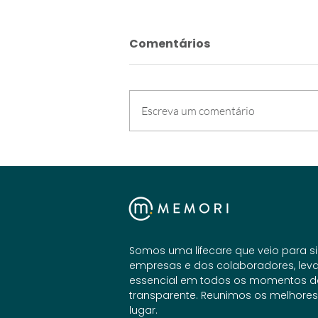
Comentários
Escreva um comentário
Saúde mental e o uso da
telemedicina a favor da
prevenção
Somos uma lifecare que veio para si
empresas e dos colaboradores, leva
essencial em todos os momentos de 
transparente. Reunimos os melhores
lugar.