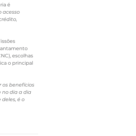
ia é 
 acesso 
rédito, 
issões 
vantamento 
NC), escolhas 
ca o principal 
os benefícios 
no dia a dia 
deles, é o 